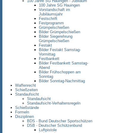
100 Jahre SG Hauingen - Jubiläum
100 Jahre SG Hauingen
Vorstandschaft im
Jubiläumsjahr
Festschrift
Festprogramm
Grümpelschießen
Bilder Grümpelschießen
Bilder Siegerehrung
Grümpelschießen
Festakt
Bilder Festakt Samstag-
Vormittag
Festbankett
Bilder Festbankett Samstag-
Abend
Bilder Frühschoppen am
Sonntag
Bilder Sonntag-Nachmittag
Waffenrecht
Schießzeiten
Standaufsicht
Standaufsicht
Standaufsicht-Verhaltensregeln
Schießstände
Formeln
Disziplinen
BDS - Bund Deutscher Sportschützen
DSB - Deutscher Schützenbund
Luftpistole